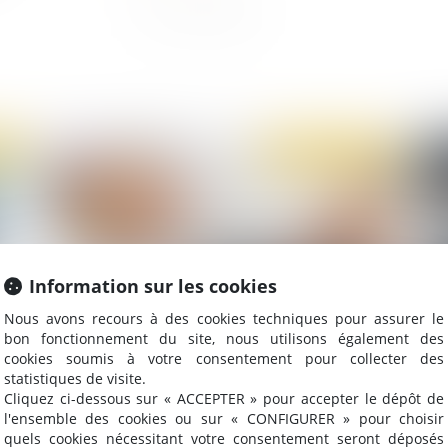
2020
Publié le :
27/03/2020
Information sur les cookies
Nous avons recours à des cookies techniques pour assurer le
bon fonctionnement du site, nous utilisons également des
cookies soumis à votre consentement pour collecter des
Covid-19 : Le report de l’échéance Urssaf du
La
statistiques de visite.
15 mars 2020 ?
ten
Cliquez ci-dessous sur « ACCEPTER » pour accepter le dépôt de
l'ensemble des cookies ou sur « CONFIGURER » pour choisir
quels cookies nécessitant votre consentement seront déposés