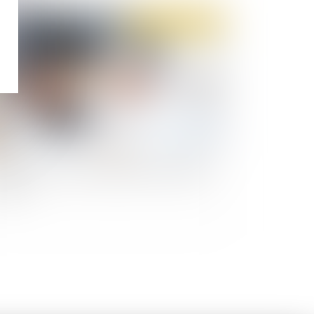
Publié le :
26/02/2020
assurer contre un redressement fiscal devient
ssible