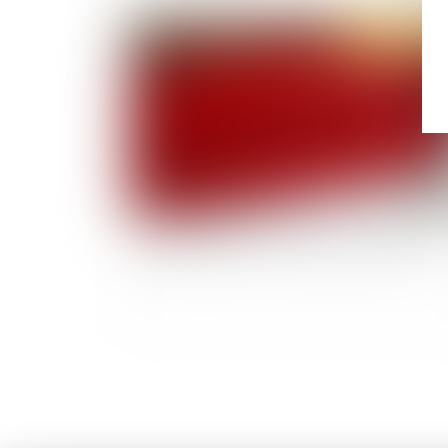
Publié le :
12/03/
L’utilité du procès-verbal de contrôle Urssaf