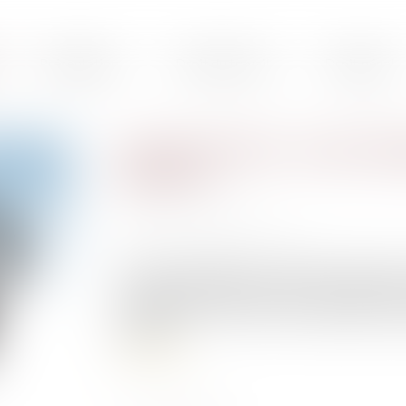
Présentation
Droit du travail
Droit pénal
Jour de carence : ce qui cha
sanitaire
Publié le :
01/04/2020
Source :
www.service-public.fr
usqu'alors appliquée aux seules personnes mises
la suspension du délai de carence est généralis
19 pendant la durée de l'état d'urgence san
publique...
Lire la suite