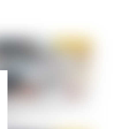
Publié le :
19/03/2020
 charte du cotisant URSSAF actualisée pour
ir compte du droit à l’erreur