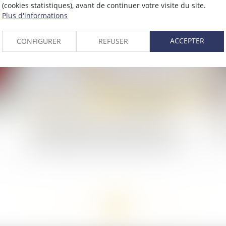
(cookies statistiques), avant de continuer votre visite du site.
Plus d'informations
2020
Publié le :
04/03/2020
ACCEPTER
CONFIGURER
REFUSER
L’assuré régulièrement avisé de la mise à
S'
disposition du pli recommandé est réputé avoir
po
eu connaissance de la décision de la CPAM
<<
<
...
20
21
22
23
24
25
26
>
>>