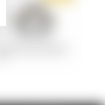
itique de l’employeur par un représentant du
sonnes : est-ce un abus dans l’exercice du
ndat ?