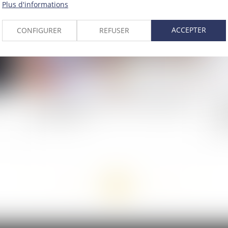
Plus d'informations
ACCEPTER
CONFIGURER
REFUSER
 :
Le « travail léger » devient « travail aménagé ou
Cr
à temps partiel »
per
ma
<<
<
...
22
23
24
25
26
27
28
>
>>