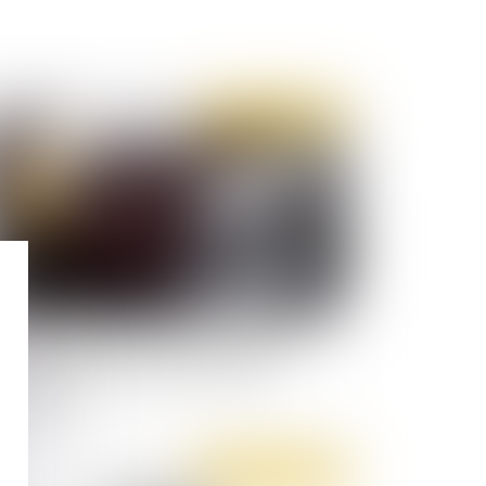
Publié le :
10/03/2020
indemnisation systématique du préjudice
nxiété lié à l’amiante est conforme à la
nstitution
Publié le :
05/02/2020