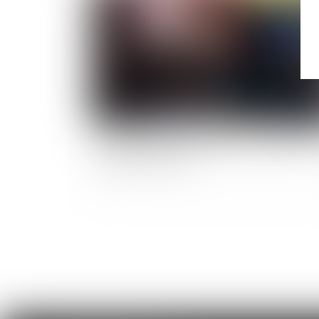
Infraction au repos dominical et travail de nuit
application de la loi