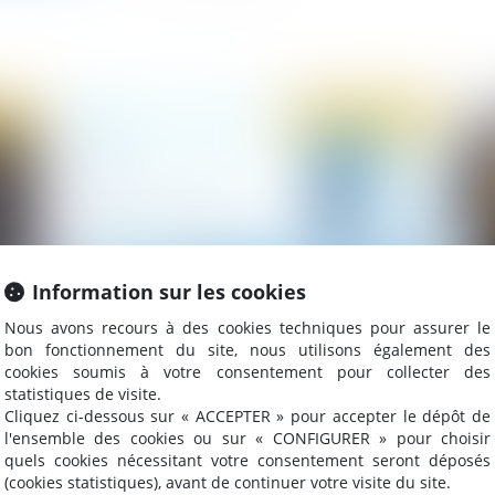
2020
Publié le :
18/03/2020
Information sur les cookies
Nous avons recours à des cookies techniques pour assurer le
bon fonctionnement du site, nous utilisons également des
Infraction au droit du travail et responsabilité
L’
cookies soumis à votre consentement pour collecter des
des personnes morales : absence
d’a
statistiques de visite.
d’identification de l’auteur
Co
Cliquez ci-dessous sur « ACCEPTER » pour accepter le dépôt de
l'ensemble des cookies ou sur « CONFIGURER » pour choisir
quels cookies nécessitant votre consentement seront déposés
(cookies statistiques), avant de continuer votre visite du site.
2020
Publié le :
12/02/2020