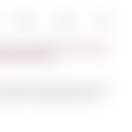
Actualités
Honoraires
Contact
il et responsabilité des personnes
cation de l’auteur
 société pour une infraction en droit du travail en se
 responsable « en matière de gestion du personnel »...