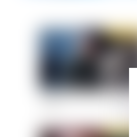
Publié le :
25/03/
Urgence sanitaire : modifier et imposer des
congés
Publié le :
26/02/