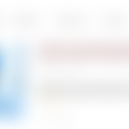
Présentation
Droit du travail
Droit pénal
Infraction au droit du trava
morales : absence d’identifi
Publié le :
18/03/2020
Source :
www.efl.fr
Le juge ne peut pas sanctionner pénalement une
bornant à relever qu’elle a été commise par son
Lire la suite