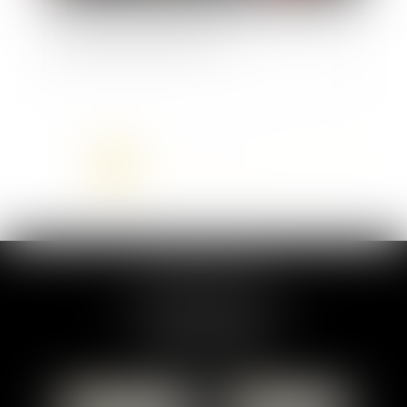
Les taxes sur les véhicules particulières utilisées
par une entreprise (ex-TVS)
<<
<
1
2
3
4
5
6
7
...
>
>>
MARION DUMAY
1 Place du Général de Gaulle
95300 PONTOISE
Tél :
01 87 76 30 93