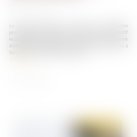
Publié le :
14/02/2023
Source :
www.efl.fr
Le salarié qui adhère au contrat de sécurisation
professionnelle doit être informé par écrit sur le motif
économique de la rupture du contrat de travail avant
d’adhérer au dispositif, donc au plus tard avant l’envoi à
l’employeur du bulletin d’acceptation...
Lire la suite
Publié le :
01/03/2023