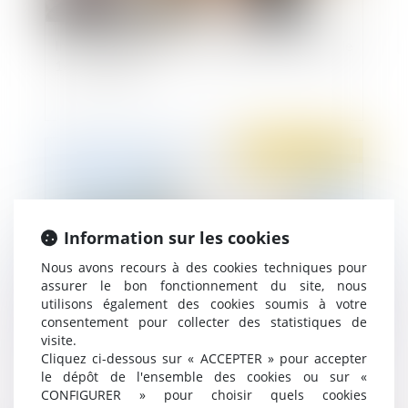
Index d'égalité professionnelle à publier avant le
1er mars 2023
Publié le :
14/02/2023
Information sur les cookies
Nous avons recours à des cookies techniques pour
assurer le bon fonctionnement du site, nous
utilisons également des cookies soumis à votre
consentement pour collecter des statistiques de
visite.
La date d’adhésion du salarié au CSP est celle de
Cliquez ci-dessous sur « ACCEPTER » pour accepter
la remise du bulletin à l’employeur
le dépôt de l'ensemble des cookies ou sur «
CONFIGURER » pour choisir quels cookies