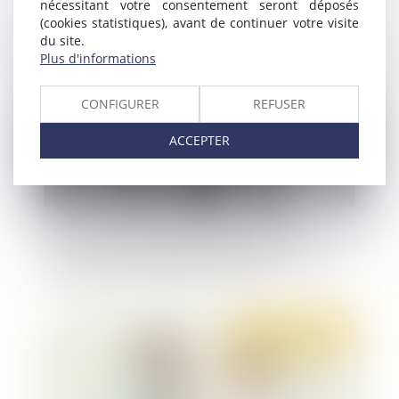
nécessitant votre consentement seront déposés
(cookies statistiques), avant de continuer votre visite
du site.
Publié le :
07/02/2023
Plus d'informations
CONFIGURER
REFUSER
ACCEPTER
Absence de comparution de l’employeur en
appel et analyse des moyens mis en œuvre pour
respecter son obligation de sécurité
Publié le :
01/02/2023