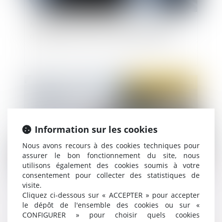
Motif du licenciement consécutif au refus
d’application d’un accord de mobilité interne
Publié le :
07/01/2021
Information sur les cookies
Nous avons recours à des cookies techniques pour
assurer le bon fonctionnement du site, nous
utilisons également des cookies soumis à votre
consentement pour collecter des statistiques de
visite.
Le Smic horaire est porté à 10,25 € au 1er
Cliquez ci-dessous sur « ACCEPTER » pour accepter
janvier 2021
le dépôt de l'ensemble des cookies ou sur «
CONFIGURER » pour choisir quels cookies