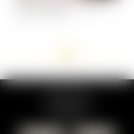
Retour sur les conditions de validité d’une
rupture conventionnelle
<<
<
...
15
16
17
18
19
20
21
...
>
>>
MARION DUMAY
1 Place du Général de Gaulle
95300 PONTOISE
Tél :
01 87 76 30 93