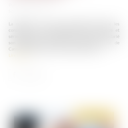
Publié le :
19/01/2021
Source :
exilae.fr
La nullité de la rupture conventionnelle entraîne les
conséquences d’un licenciement sans cause réelle et
sérieuse. C’est le cas lorsqu’il n’est pas remis au salarié
son exemplaire signé comme l’a décidé la Cour de
Cassation, dans un arrêt du 23 septembre 2020...
Lire la suite
Publié le :
19/01/2021