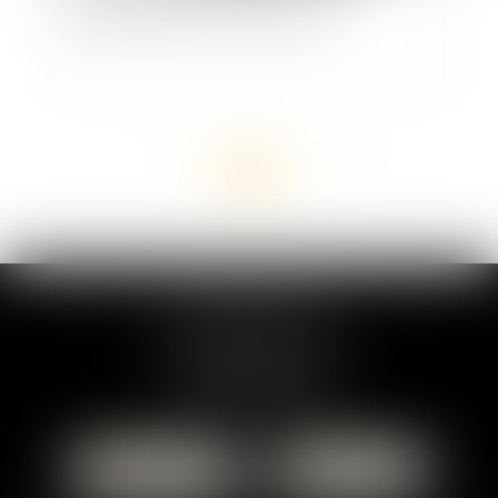
rémunération par accord collectif
<<
<
...
8
9
10
11
12
13
14
...
>
>>
MARION DUMAY
1 Place du Général de Gaulle
95300 PONTOISE
Tél :
01 87 76 30 93
CONTACTER
LOCALISER