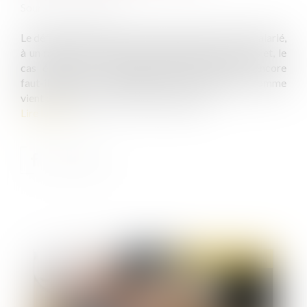
Source :
www.efl.fr
Le défaut de bénéfice du Smic ouvre droit, pour le salarié,
à un rappel de salaire assorti d’intérêts moratoires et, le
cas échéant, de dommages-intérêts distincts. Encore
faut-il prouver la mauvaise foi de l’employeur, comme
vient de le préciser la Cour de cassation.
Lire la suite
Publié le :
30/11/2021