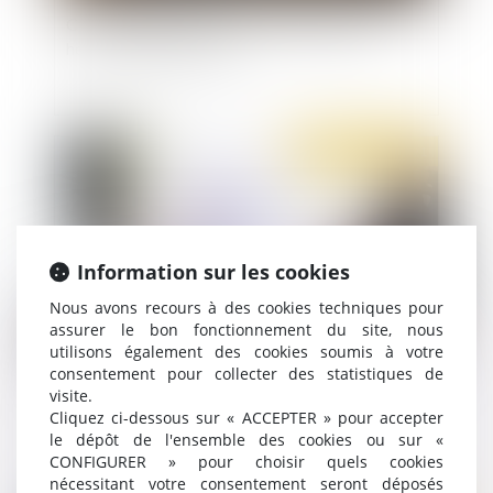
Conséquence du recours systématique aux
heures supplémentaires
Publié le :
17/11/2021
Information sur les cookies
Nous avons recours à des cookies techniques pour
assurer le bon fonctionnement du site, nous
utilisons également des cookies soumis à votre
consentement pour collecter des statistiques de
Entretien préalable : que se passe-t-il en cas de
visite.
défaillance de l’employeur ?
Cliquez ci-dessous sur « ACCEPTER » pour accepter
le dépôt de l'ensemble des cookies ou sur «
CONFIGURER » pour choisir quels cookies
nécessitant votre consentement seront déposés