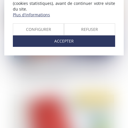
(cookies statistiques), avant de continuer votre visite
Publié le :
10/11/2021
du site.
Plus d'informations
CONFIGURER
REFUSER
ACCEPTER
L’employeur ne peut pas proposer au salarié
inapte un poste de reclassement non conforme à
la convention collective !
Publié le :
04/11/2021