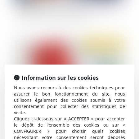
Rappels sur le contrôle effectif de la charge de
travail des salariés en forfait jours
Publié le :
16/10/2019
Information sur les cookies
Nous avons recours à des cookies techniques pour
assurer le bon fonctionnement du site, nous
utilisons également des cookies soumis à votre
consentement pour collecter des statistiques de
Impact des RTT sur la durée de la période
visite.
d’essai
Cliquez ci-dessous sur « ACCEPTER » pour accepter
le dépôt de l'ensemble des cookies ou sur «
CONFIGURER » pour choisir quels cookies
nécessitant votre consentement seront déposés