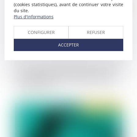
(cookies statistiques), avant de continuer votre visite
Publié le :
09/10/2019
du site.
Plus d'informations
CONFIGURER
REFUSER
ACCEPTER
Salarié protégé et travail temporaire : l’étendue
de la protection précisée - Contrat de travail |
Dalloz Actualité
Publié le :
01/10/2019