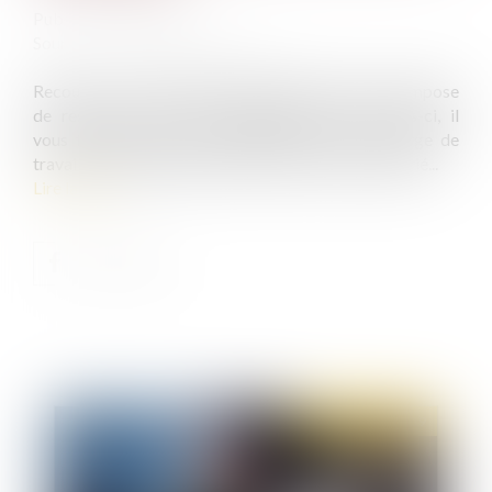
Publié le :
22/10/2019
Source :
www2.editions-tissot.fr
Recourir à une convention de forfait en jours vous impose
de respecter certaines obligations. Parmi celles-ci, il
vous faut assurer un contrôle effectif de la charge de
travail et de l’amplitude du temps de travail du salarié...
Lire la suite
Publié le :
12/11/2019