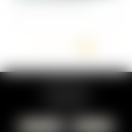
<<
<
...
22
23
24
25
26
27
28
>
>>
MARION DUMAY
1 Place du Général de Gaulle
95300 PONTOISE
Tél :
01 87 76 30 93
CONTACTER
LOCALISER