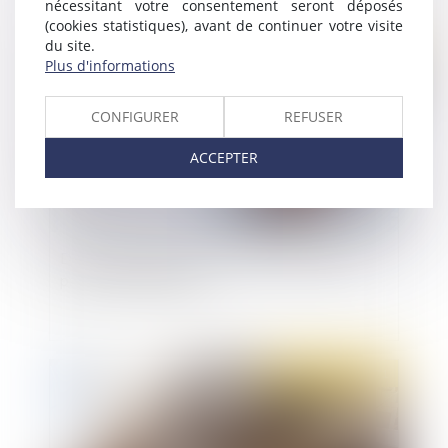
nécessitant votre consentement seront déposés
(cookies statistiques), avant de continuer votre visite
du site.
Publié le :
15/06/2021
Plus d'informations
CONFIGURER
REFUSER
ACCEPTER
De nouvelles mesures concernant les congés
payés des travailleurs
Publié le :
07/06/2021