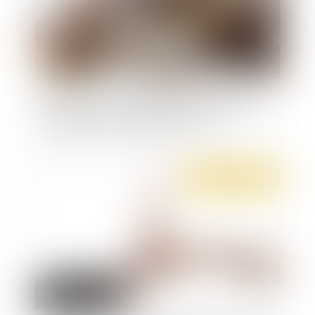
Congés payés et fractionnement du congé
principal : le salarié ne peut pas renoncer à ses
droits dans son contrat de travail
Publié le :
31/05/2021