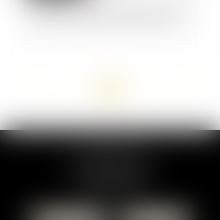
Covid-19 : les difficultés organisationnelles sont
insuffisantes pour imposer des jours de repos
<<
<
...
11
12
13
14
15
16
17
...
>
>>
MARION DUMAY
1 Place du Général de Gaulle
95300 PONTOISE
Tél :
01 87 76 30 93