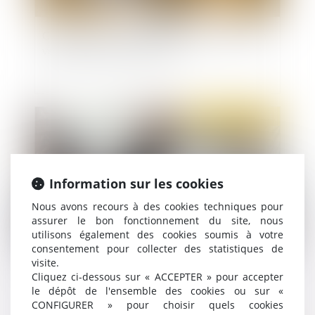
Contester une sanction disciplinaire : 6 points à
vérifier avant de vous lancer !
Publié le :
22/06/2021
Information sur les cookies
Nous avons recours à des cookies techniques pour
assurer le bon fonctionnement du site, nous
utilisons également des cookies soumis à votre
consentement pour collecter des statistiques de
visite.
Les heures acquises au titre du DIF doivent être
Cliquez ci-dessous sur « ACCEPTER » pour accepter
inscrites sur le CPF avant le 1er juillet 2021
le dépôt de l'ensemble des cookies ou sur «
CONFIGURER » pour choisir quels cookies