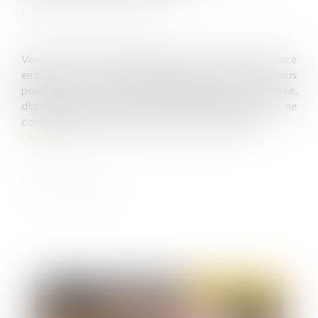
Publié le :
29/06/2021
Source :
www.juritravail.com
Vous avez reçu une sanction de la part de votre
employeur : avertissement, blâme, mise à pied... Vous
pensez que cette sanction disciplinaire est injustifiée,
disproportionnée voire même discriminatoire. Vous ne
comprenez pas cette décision de votre supérieur...
Lire la suite
Publié le :
06/07/2021