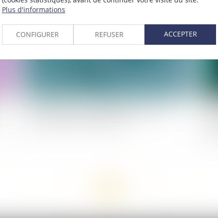
2021
Publié le :
20/07/2021
Plus d'informations
ACCEPTER
CONFIGURER
REFUSER
Vaccination, port du masque, quels sont les
Le
droits et devoirs des salariés ?
ce
vio
<<
<
...
10
11
12
13
14
15
16
...
>
>>