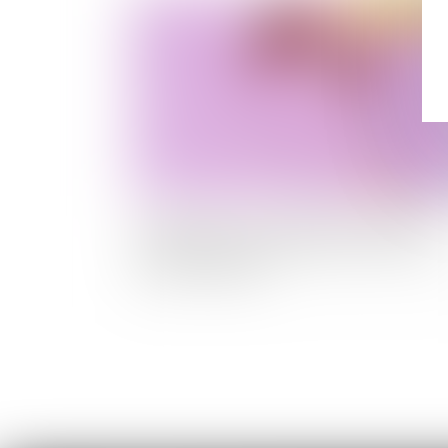
Publié le :
26/07/
Licenciement : ce que prévoit précisément
l’exécutif pour les personnels non vaccinés ou
sans pass sanitaire