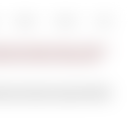
Actualités
Honoraires
Contact
iée ayant aimé certains contenus
ion de la liberté d’expression
puyé sur le bouton J’aime sur certains contenus publiés
al Facebook constitue une violation de l’article 10 de la