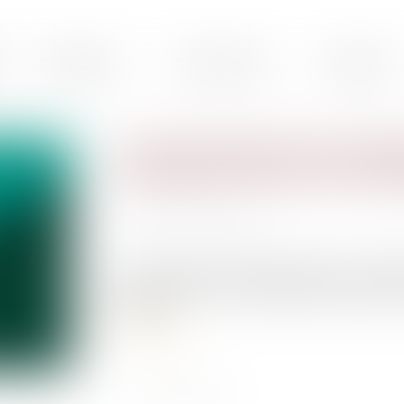
Présentation
Droit du travail
Droit pénal
Le licenciement d’une salar
Facebook entraîne une violat
Publié le :
12/07/2021
Source :
www.lexbase.fr
Le fait de licencier une salariée pour avoir ap
par des tiers sur le site internet du réseau soci
CESDH...
Lire la suite