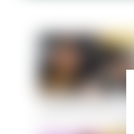
Publié le :
31/08/
Titres-restaurant : les nouvelles règles
applicables dès le 1er septembre