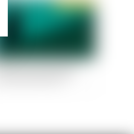
Publié le :
12/07/2021
 licenciement d’une salariée ayant aimé
rtains contenus Facebook entraîne une
lation de la liberté d’expression