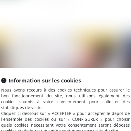
2021
Publié le :
23/08/2021
Information sur les cookies
Nous avons recours à des cookies techniques pour assurer le
bon fonctionnement du site, nous utilisons également des
Bore Out : l’absence de travail est aussi du
Ent
cookies soumis à votre consentement pour collecter des
harcèlement moral
ob
statistiques de visite.
Cliquez ci-dessous sur « ACCEPTER » pour accepter le dépôt de
l'ensemble des cookies ou sur « CONFIGURER » pour choisir
quels cookies nécessitant votre consentement seront déposés
(cookies statistiques), avant de continuer votre visite du site.