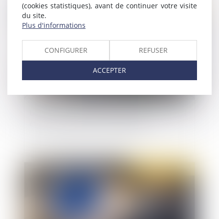
(cookies statistiques), avant de continuer votre visite
Publié le :
26/05/2020
du site.
Plus d'informations
CONFIGURER
REFUSER
ACCEPTER
Le forfait mobilités durables peut dès à présent
être mis en place par les entreprises
Publié le :
19/05/2020