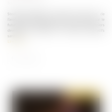
Source :
www.forbes.fr
Steelcase, spécialiste du mobilier de bureau et de
l’aménagement d’espaces de travail, s’est penchée sur le
futur de nos environnements de travail. Ces derniers
devront être adaptés aux nouveaux impératifs
sanitaires...
Lire la suite
Publié le :
15/06/2020