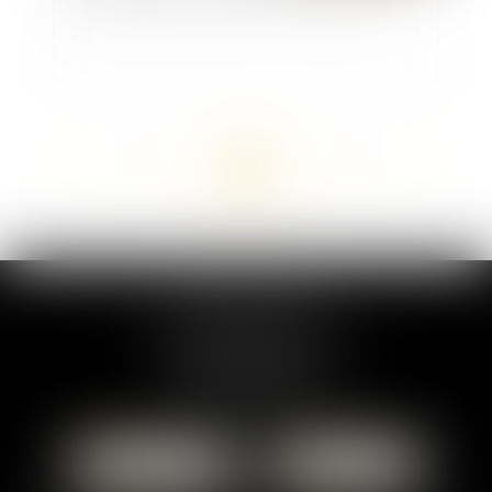
<<
<
...
20
21
22
23
24
25
26
...
>
>>
MARION DUMAY
1 Place du Général de Gaulle
95300 PONTOISE
Tél :
01 87 76 30 93
CONTACTER
LOCALISER