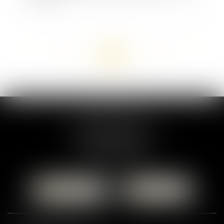
<<
<
...
12
13
14
15
16
17
18
...
>
>>
MARION DUMAY
1 Place du Général de Gaulle
95300 PONTOISE
Tél :
01 87 76 30 93
CONTACTER
LOCALISER