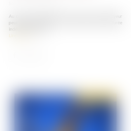
Source :
www.juritravail.com
Au cours de la période d'essai, le salarié ou l'employeur
peut rompre librement le contrat de travail à durée
indéterminée (CDI)...
Lire la suite
Publié le :
25/05/2021