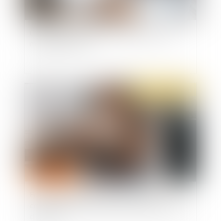
Chômage partiel 2021 : les règles actuelles
maintenues en mai
Publié le :
13/04/2021
Fermeture des établissements scolaires,
comment obtenir un arrêt de travail pour garde
d’enfant ?