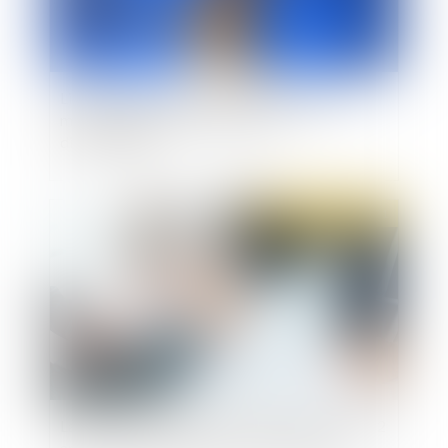
Licenciement lié au port d’un signe religieux :
mode d’emploi pour échapper à la
discrimination
Publié le :
18/05/2021
Laisser un salarié au même coefficient durant 22
ans peut faire supposer une discrimination