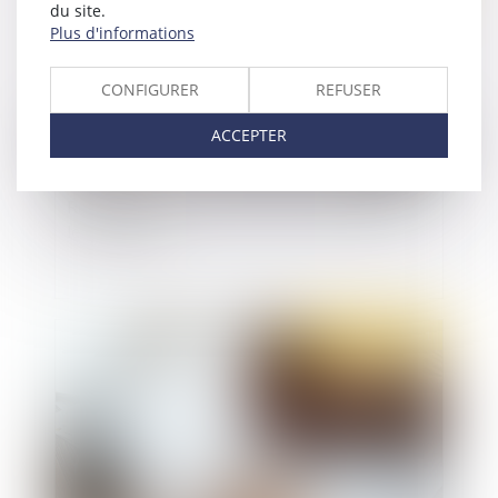
du site.
Plus d'informations
CONFIGURER
REFUSER
ACCEPTER
Rupture période d'essai : pouvez-vous toucher
le chômage ?
Publié le :
20/04/2021