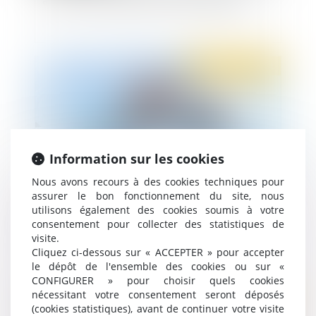
Publié le :
10/05/2021
Information sur les cookies
Nous avons recours à des cookies techniques pour
assurer le bon fonctionnement du site, nous
utilisons également des cookies soumis à votre
L’ambiguïté des avis médicaux : inaptitude ou
consentement pour collecter des statistiques de
aptitude ?
visite.
Cliquez ci-dessous sur « ACCEPTER » pour accepter
le dépôt de l'ensemble des cookies ou sur «
CONFIGURER » pour choisir quels cookies
nécessitant votre consentement seront déposés
Publié le :
26/04/2021
(cookies statistiques), avant de continuer votre visite