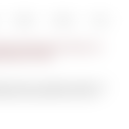
Actualités
Honoraires
Contact
financement du terrorisme : les
iées par le COLB
niques, crédits à la consommation… Quelles sont les
apitaux et au financement du terrorisme en France...