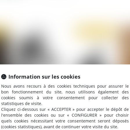
2019
Publié le :
20/11/2019
Information sur les cookies
Nous avons recours à des cookies techniques pour assurer le
bon fonctionnement du site, nous utilisons également des
Quels droits pour la personne morale victime
Fau
cookies soumis à votre consentement pour collecter des
d’escroquerie et d'abus de confiance de la part
de
statistiques de visite.
de son directeur administratif et financier ?
Cliquez ci-dessous sur « ACCEPTER » pour accepter le dépôt de
l'ensemble des cookies ou sur « CONFIGURER » pour choisir
quels cookies nécessitant votre consentement seront déposés
(cookies statistiques), avant de continuer votre visite du site.
2019
Publié le :
23/10/2019