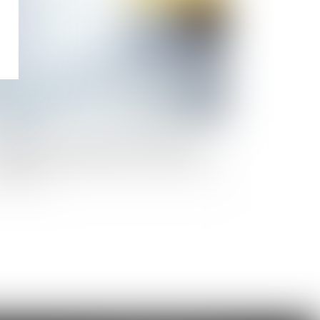
anchiment de capitaux et financement du
rorisme : les principales menaces identifiées
r le COLB