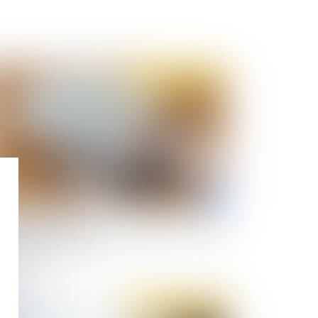
Publié le :
06/11/2019
te pénale intentionnelle du dirigeant : charge
s dommages-intérêts
Publié le :
17/10/2019