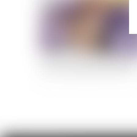
Abus de biens sociaux et défaut d’approbati
d’une convention réglementée dans une SAS