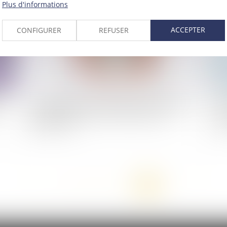
Plus d'informations
ACCEPTER
CONFIGURER
REFUSER
on
Les banques mises en demeure pour le manque
Bl
de contrôle dans le cadre de la lutte anti-
ter
blanchiment
pa
<<
<
...
14
15
16
17
18
19
20
>
>>