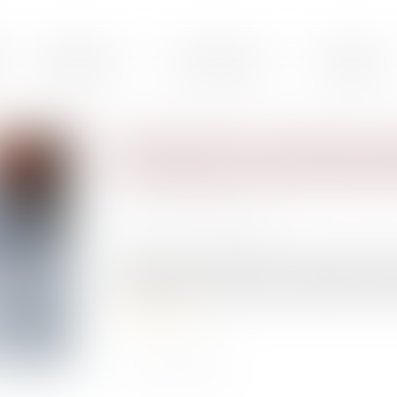
Présentation
Droit du travail
Droit pénal
Blanchiment de capitaux et 
principales menaces identif
Publié le :
17/10/2019
Source :
www.vie-publique.fr
Acquisitions immobilières, monnaies électro
activités les plus exposées au blanchiment de c
Lire la suite