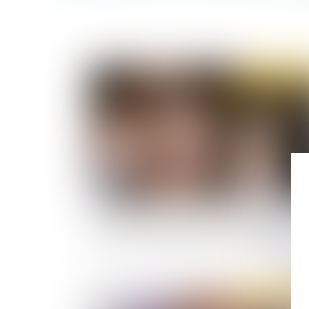
Publié le :
05/12/
Faillite personnelle à l’encontre d’un dirigeant
social : les sanctions peuvent être cumulées
Publié le :
31/10/