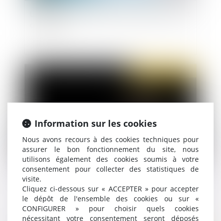
La liste noire européenne des paradis fiscaux est
complétée
Publié le :
12/10/2022
Information sur les cookies
Nous avons recours à des cookies techniques pour
assurer le bon fonctionnement du site, nous
utilisons également des cookies soumis à votre
consentement pour collecter des statistiques de
Activité occulte : le délai spécial de réclamation
visite.
s'applique quel que soit le délai de reprise utilisé
Cliquez ci-dessous sur « ACCEPTER » pour accepter
le dépôt de l'ensemble des cookies ou sur «
CONFIGURER » pour choisir quels cookies
nécessitant votre consentement seront déposés