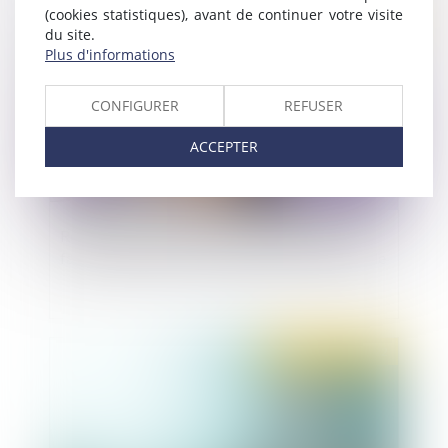
(cookies statistiques), avant de continuer votre visite
Publié le :
28/09/2022
du site.
Plus d'informations
CONFIGURER
REFUSER
ACCEPTER
Responsabilité pénale d'une société pour des
faits commis par son président personne morale
Publié le :
22/09/2022