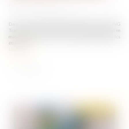
Publié le :
03/11/2022
Source :
www.editions-legislatives.fr
Dans son rapport Exporting Corruption 2022, l’ONG
Transparency International fait état d’un recul général en
matière de lutte contre la corruption d’agents publics
étrangers...
Lire la suite
Publié le :
03/11/2022