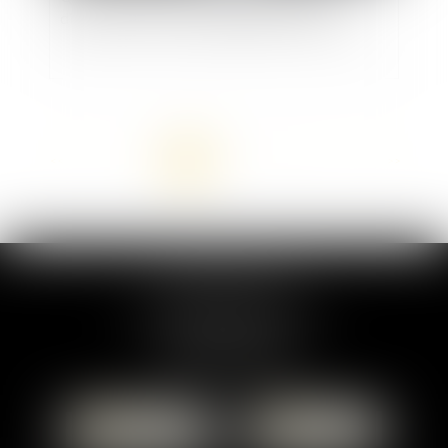
dirigeant social et du dirigeant d’association
<<
<
1
2
3
4
5
6
7
...
>
>>
MARION DUMAY
1 Place du Général de Gaulle
95300 PONTOISE
Tél :
01 87 76 30 93
CONTACTER
LOCALISER