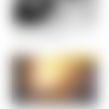
Dénonciation calomnieuse de viols incestueux :
la relaxe s'impose au juge civil
Publié le :
28/02/2023