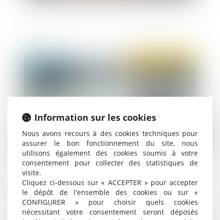
Conditions de l’audience unique pour les mineurs
Publié le :
14/02/2023
Information sur les cookies
Nous avons recours à des cookies techniques pour
assurer le bon fonctionnement du site, nous
utilisons également des cookies soumis à votre
consentement pour collecter des statistiques de
Mineurs victimes de violences sexuelles :
visite.
création du traitement Témoignages CIIVISE
Cliquez ci-dessous sur « ACCEPTER » pour accepter
le dépôt de l'ensemble des cookies ou sur «
CONFIGURER » pour choisir quels cookies
nécessitant votre consentement seront déposés