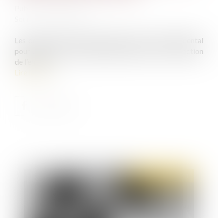
Publié le :
18/01/2023
Source :
www.weka.fr
Les départements peuvent instituer, à titre expérimental
pour 5 ans, un comité départemental pour la protection
de l’enfance...
Lire la suite
Publié le :
28/03/2023