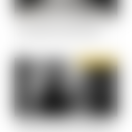
L'expérimentation du comité départemental
pour la protection de l'enfance est lancée
Publié le :
29/11/2022
Placement en famille d’accueil : abus sexuels et
non-respect de la clause de neutralité religieuse