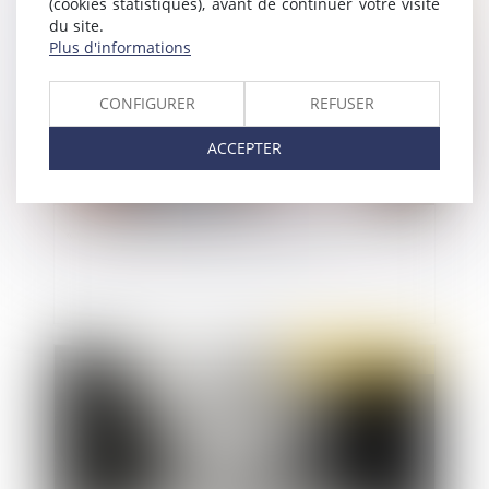
(cookies statistiques), avant de continuer votre visite
Publié le :
07/02/2023
du site.
Plus d'informations
CONFIGURER
REFUSER
ACCEPTER
« Contrat jeune majeur » et OQTF
Publié le :
18/01/2023