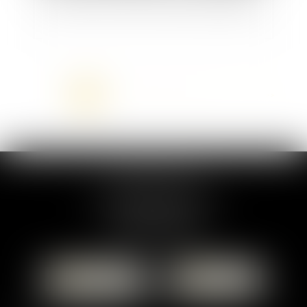
<<
<
1
2
3
4
5
6
7
...
>
>>
MARION DUMAY
1 Place du Général de Gaulle
95300 PONTOISE
Tél :
01 87 76 30 93
CONTACTER
LOCALISER