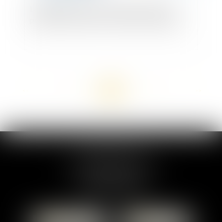
L’obligation d’expertise médicale du majeur
protégé constitue une formalité substantielle
<<
<
...
11
12
13
14
15
16
17
...
>
>>
MARION DUMAY
1 Place du Général de Gaulle
95300 PONTOISE
Tél :
01 87 76 30 93