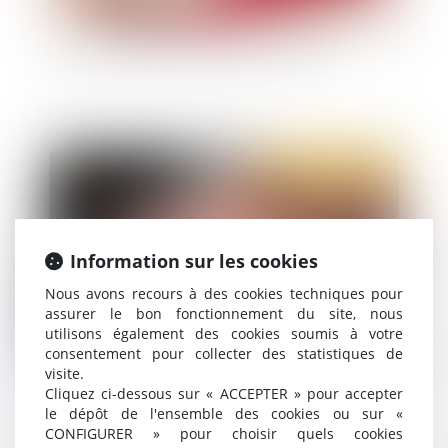
Détention provisoire et juste motivation
Publié le :
18/02/2021
Information sur les cookies
Nous avons recours à des cookies techniques pour
assurer le bon fonctionnement du site, nous
utilisons également des cookies soumis à votre
consentement pour collecter des statistiques de
visite.
Abus de faiblesse : des tribunaux exigeants sur
Cliquez ci-dessous sur « ACCEPTER » pour accepter
la condition de vulnérabilité de la victime
le dépôt de l'ensemble des cookies ou sur «
CONFIGURER » pour choisir quels cookies