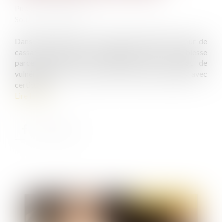
Publié le :
18/02/2021
Source :
www.efl.fr
Dans deux décisions du 2 décembre 2020, la Cour de
cassation refuse de caractériser un abus de faiblesse
parce que toutes les conditions liées à l'état de
vulnérabilité de la victime ne sont pas remplies avec
certitude...
Lire la suite
Publié le :
04/03/2021