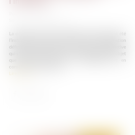
l’infraction
Publié le :
02/06/2022
Source :
actu.dalloz-etudiant.fr
La décision de refus de restitution du véhicule ayant été
l’instrument de l’infraction, rendue après condamnation
définitive de l’auteur des faits, est une mesure préventive
qui s’insère dans une procédure n’ayant pas le même objet
que celle ayant abouti à la condamnation et en
constituant la suite directe...
Lire la suite