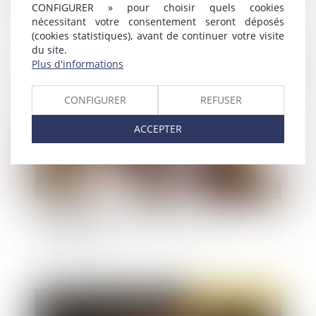
refus de restitution du véhicule instrument de
CONFIGURER » pour choisir quels cookies
l’infraction
nécessitant votre consentement seront déposés
(cookies statistiques), avant de continuer votre visite
du site.
Plus d'informations
Publié le :
19/05/2022
CONFIGURER
REFUSER
ACCEPTER
Point sur l’entrée en vigueur d’un code
pénitentiaire
Publié le :
22/04/2022