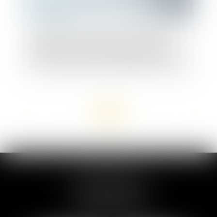
le droit de l’Union s’oppose à une conservation
généralisée et indifférenciée des données
relatives au trafic et à la localisation afférentes
aux communications électroniques aux fins de la
lutte contre les infractions graves
<<
<
...
2
3
4
5
6
7
8
...
>
>>
MARION DUMAY
1 Place du Général de Gaulle
95300 PONTOISE
Tél :
01 87 76 30 93