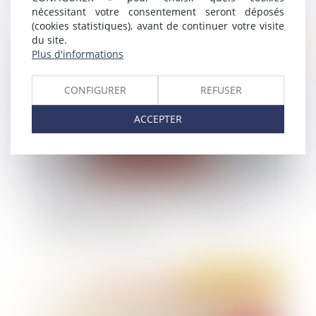
nécessitant votre consentement seront déposés
(cookies statistiques), avant de continuer votre visite
du site.
Publié le :
14/11/2019
Plus d'informations
CONFIGURER
REFUSER
ACCEPTER
Quelle solution apporter à la demande de
solidarité au paiement des réparations civiles
faite par un condamné ?
Publié le :
31/10/2019