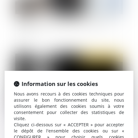
Information faite au prévenu de son droit au
silence
Publié le :
21/11/2019
Information sur les cookies
Nous avons recours à des cookies techniques pour
assurer le bon fonctionnement du site, nous
utilisons également des cookies soumis à votre
consentement pour collecter des statistiques de
visite.
Violences conjugales : une proposition de loi est
Cliquez ci-dessous sur « ACCEPTER » pour accepter
adoptée au Sénat
le dépôt de l'ensemble des cookies ou sur «
CONFIGURER » pour choisir quels cookies