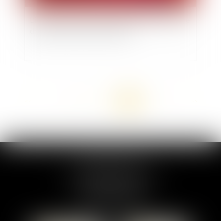
L’intrusion de force de la police dans un domicile
doit être autorisée par un juge
<<
<
...
17
18
19
20
21
22
23
>
>>
MARION DUMAY
1 Place du Général de Gaulle
95300 PONTOISE
Tél :
01 87 76 30 93