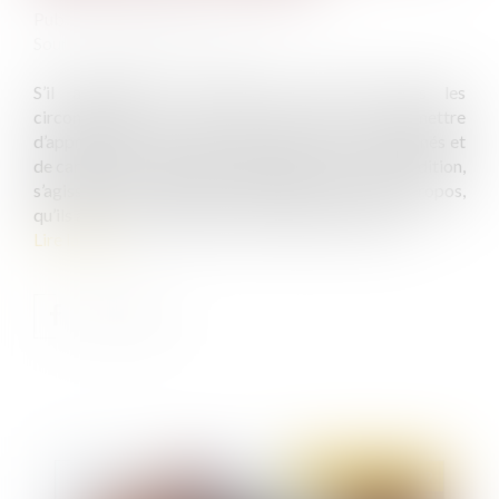
Publié le :
05/12/2019
Source :
www.dalloz-actualite.fr
S’il appartient aux juges de relever toutes les
circonstances qui sont de nature à leur permettre
d’apprécier le sens et la portée des propos incriminés et
de caractériser l’infraction poursuivie, c’est à la condition,
s’agissant des éléments extrinsèques auxdits propos,
qu’ils aient été expressément invoqués devant eux...
Lire la suite
Publié le :
05/12/2019