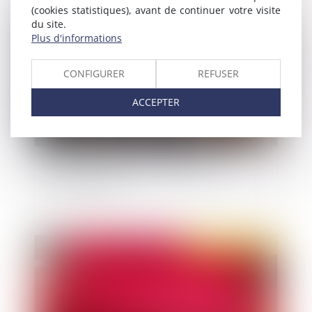
(cookies statistiques), avant de continuer votre visite
Publié le :
02/01/2020
du site.
Plus d'informations
CONFIGURER
REFUSER
ACCEPTER
QPC concernant la réhabilitation d'un
condamné à mort
Publié le :
19/12/2019