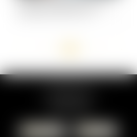
des failles dans le traitement des violences
conjugales qui précèdent les crimes
<<
<
...
17
18
19
20
21
22
23
>
>>
MARION DUMAY
1 Place du Général de Gaulle
95300 PONTOISE
Tél :
01 87 76 30 93
CONTACTER
LOCALISER