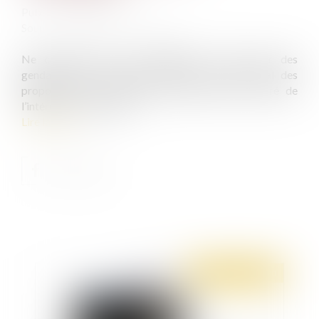
Publié le :
13/02/2020
Source :
www.dalloz-actualite.fr
Ne constitue pas un stratagème le fait, pour des
gendarmes, de consigner dans un procès-verbal des
propos qui n’ont pas été recueillis contre le gré de
l’intéressé ou à son insu...
Lire la suite
Publié le :
13/02/2020