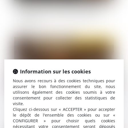
Condamné pour assassinat mais libéré au motif
d'un dépassement de la durée de détention
provisoire
Publié le :
23/01/2020
Information sur les cookies
Nous avons recours à des cookies techniques pour
assurer le bon fonctionnement du site, nous
utilisons également des cookies soumis à votre
consentement pour collecter des statistiques de
Demande de réhabilitation judiciaire : la nature
visite.
des faits ne compte pas
Cliquez ci-dessous sur « ACCEPTER » pour accepter
le dépôt de l'ensemble des cookies ou sur «
CONFIGURER » pour choisir quels cookies
nécessitant votre consentement seront déposés