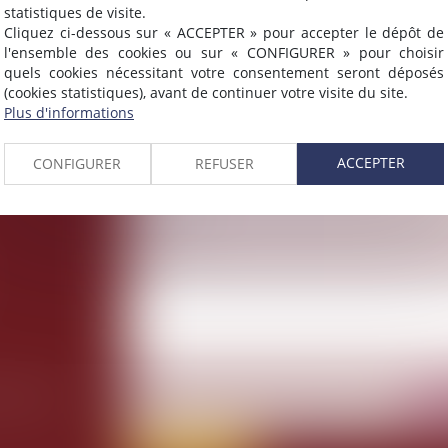
statistiques de visite.
Contacter Julien Durand
Cliquez ci-dessous sur « ACCEPTER » pour accepter le dépôt de
l'ensemble des cookies ou sur « CONFIGURER » pour choisir
quels cookies nécessitant votre consentement seront déposés
(cookies statistiques), avant de continuer votre visite du site.
Plus d'informations
ACCEPTER
CONFIGURER
REFUSER
FICATION